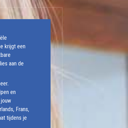
ële
e krijgt een
tbare
dies aan de
eer.
lpen en
 jouw
rlands, Frans,
at tijdens je