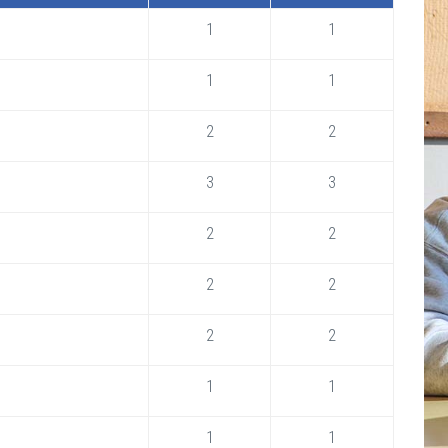
1
1
1
1
2
2
3
3
2
2
2
2
2
2
1
1
1
1