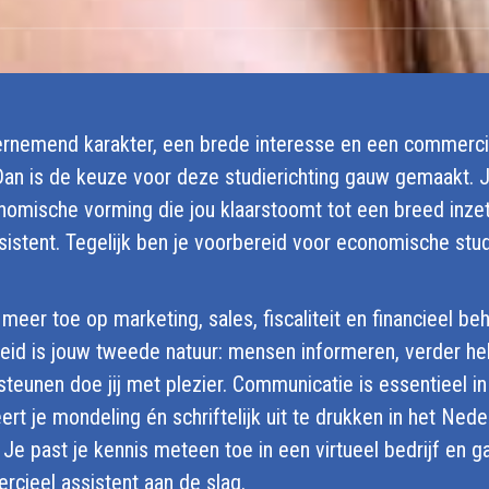
rnemend karakter, een brede interesse en een commerci
Dan is de keuze voor deze studierichting gauw gemaakt. J
omische vorming die jou klaarstoomt tot een breed inze
istent. Tegelijk ben je voorbereid voor economische stu
 meer toe op marketing, sales, fiscaliteit en financieel beh
kheid is jouw tweede natuur: mensen informeren, verder he
teunen doe jij met plezier. Communicatie is essentieel in
ert je mondeling én schriftelijk uit te drukken in het Nede
 Je past je kennis meteen toe in een virtueel bedrijf en ga
rcieel assistent aan de slag.