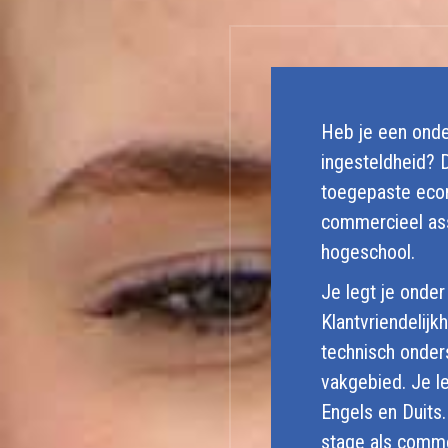
Heb je een onde
ingesteldheid? 
toegepaste econ
commercieel ass
hogeschool.
Je legt je onder
Klantvriendelij
technisch onders
vakgebied. Je le
Engels en Duits.
stage als comme