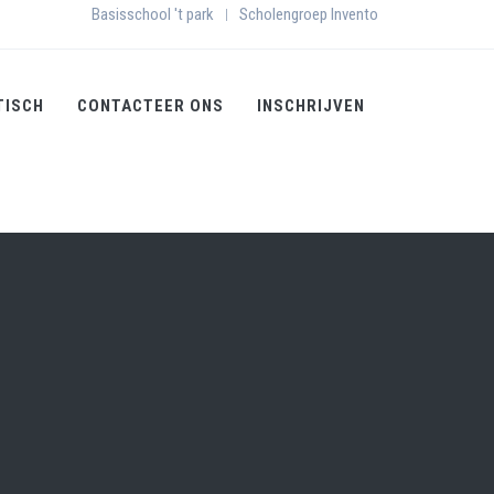
Basisschool 't park
Scholengroep Invento
|
TISCH
CONTACTEER ONS
INSCHRIJVEN