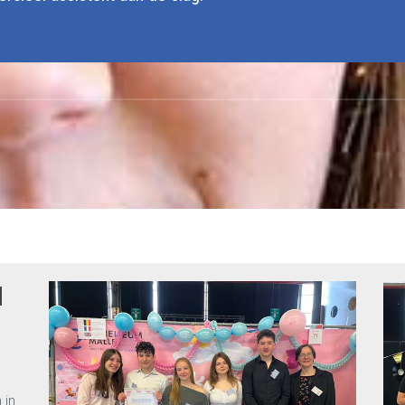
N
 in