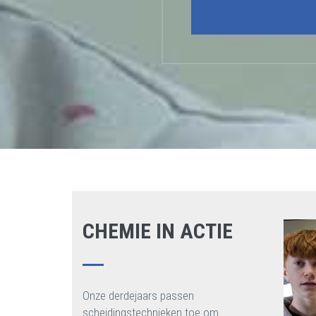
CHEMIE IN ACTIE
Onze derdejaars passen
scheidingstechnieken toe om