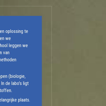
en oplossing te
ken we
chool leggen we
n van
smethoden
pen (biologie,
n de labo's ligt
toffen.
langrijke plaats.