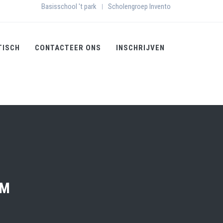
Basisschool 't park
Scholengroep Invento
|
TISCH
CONTACTEER ONS
INSCHRIJVEN
OM