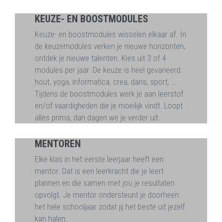
KEUZE- EN BOOSTMODULES
Keuze- en boostmodules wisselen elkaar af. In
de keuzemodules verken je nieuwe horizonten,
ontdek je nieuwe talenten. Kies uit 3 of 4
modules per jaar. De keuze is heel gevarieerd:
hout, yoga, informatica, crea, dans, sport, …
Tijdens de boostmodules werk je aan leerstof
en/of vaardigheden die je moeilijk vindt. Loopt
alles prima, dan dagen we je verder uit.
MENTOREN
Elke klas in het eerste leerjaar heeft een
mentor. Dat is een leerkracht die je leert
plannen en die samen met jou je resultaten
opvolgt. Je mentor ondersteunt je doorheen
het hele schooljaar zodat jij het beste uit jezelf
kan halen.