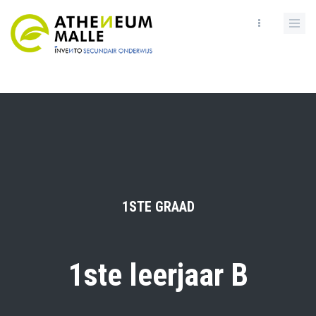
Skip
to
main
content
1STE GRAAD
1ste leerjaar B