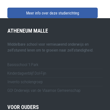
Meer info over deze studierichting
ATHENEUM MALLE
Middelbare school voor vernieuwend onderwijs en
zelfsturend leren om te groeien naar zelfstandigheid.
Basisschool 't Park
Kinderdagverblijf Dol-Fijn
Invento scholengroep
GO! Onderwijs van de Vlaamse Gemeenschap
VOOR OUDERS