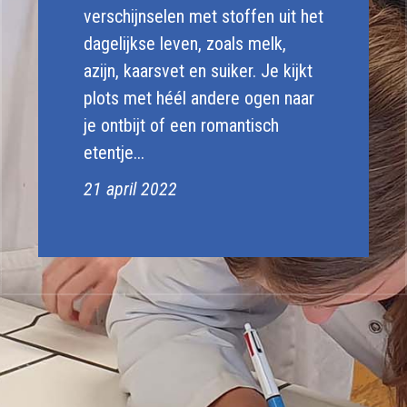
verschijnselen met stoffen uit het
dagelijkse leven, zoals melk,
azijn, kaarsvet en suiker. Je kijkt
plots met héél andere ogen naar
je ontbijt of een romantisch
etentje...
21 april 2022