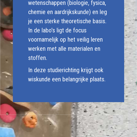
wetenschappen (biologie, fysica,
chemie en aardrijkskunde) en leg
je een sterke theoretische basis.
In de labo's ligt de focus
voornamelijk op het veilig leren
werken met alle materialen en
stoffen.
In deze studierichting krijgt ook
wiskunde een belangrijke plaats.