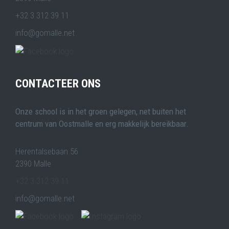
+32 3 312 39 11
info@gomalle.net
CONTACTEER ONS
Onze school is in het groen gelegen, net buiten het
centrum van Oostmalle en erg makkelijk bereikbaar.
Herentalsebaan 56
2390 Malle
+32 3 312 39 11
info@gomalle.net