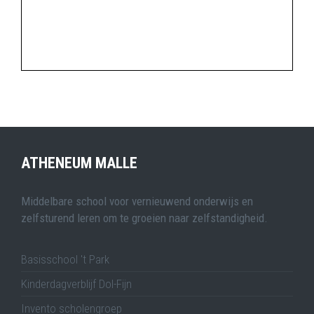
ATHENEUM MALLE
Middelbare school voor vernieuwend onderwijs en
zelfsturend leren om te groeien naar zelfstandigheid.
Basisschool 't Park
Kinderdagverblijf Dol-Fijn
Invento scholengroep