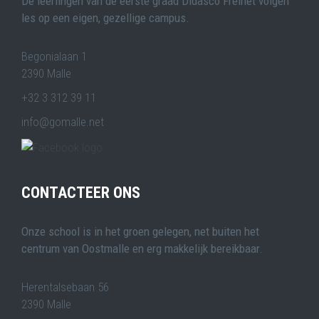
De leerlingen van de eerste graad Didasco Freinet volgen
les op een eigen, gezellige campus.
Begonialaan 1
2390 Malle
+32 3 312 39 11
info@gomalle.net
CONTACTEER ONS
Onze school is in het groen gelegen, net buiten het
centrum van Oostmalle en erg makkelijk bereikbaar.
Herentalsebaan 56
2390 Malle