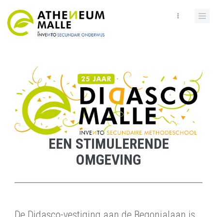
Skip
to
main
content
EEN STIMULERENDE
OMGEVING
De Didasco-vestiging aan de Begonialaan is