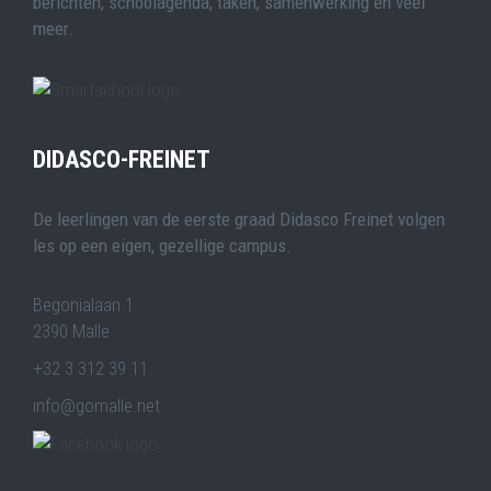
berichten, schoolagenda, taken, samenwerking en veel
meer.
DIDASCO-FREINET
De leerlingen van de eerste graad Didasco Freinet volgen
les op een eigen, gezellige campus.
Begonialaan 1
2390 Malle
+32 3 312 39 11
info@gomalle.net